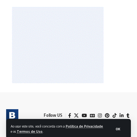
Follow US
Ao usar este site, você concorda com a
Política de Privacidade
OK
e os
Termos de Uso
.
© 2024 BRASIL EM FOLHAS S/A