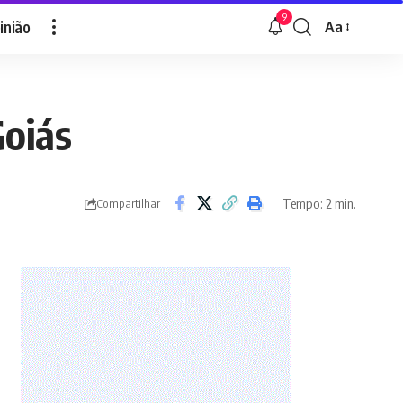
9
inião
Aa
Font
Resizer
oiás
Tempo: 2 min.
Compartilhar