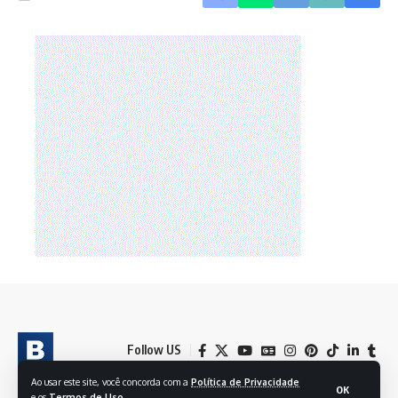
Follow US
Ao usar este site, você concorda com a
Política de Privacidade
OK
e os
Termos de Uso
.