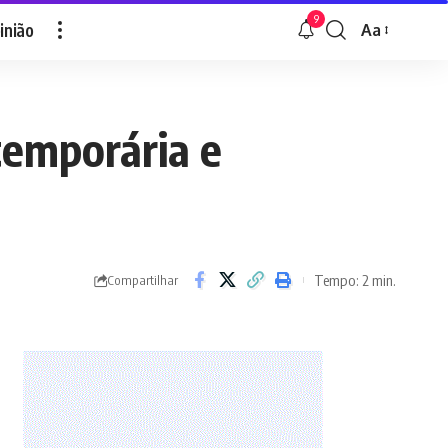
9
inião
Aa
Font
Resizer
temporária e
Tempo: 2 min.
Compartilhar