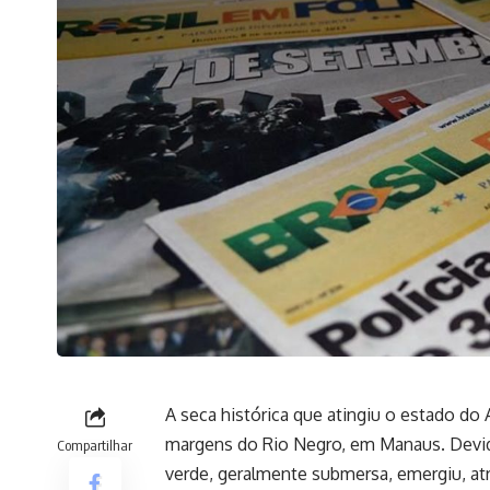
A seca histórica que atingiu o estado
margens do Rio Negro, em Manaus. Devid
Compartilhar
verde, geralmente submersa, emergiu, atr