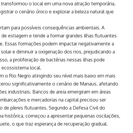
 transformou o local em uma nova atração temporária,
istrar o cenário único e explorar a beleza natural que
lertam para possíveis consequências ambientais. A
s de estiagem e tende a formar grandes ilhas flutuantes
te. Essas formações podem impactar negativamente a
 solar e diminuir a oxigenação dos rios, prejudicando a
so, a proliferação de bactérias nessas ilhas pode
o ecossistema local.
com o Rio Negro atingindo seu nível mais baixo em mais
terou significativamente o cenário de Manaus, afetando
ções industriais. Bancos de areia emergiram em áreas
barcações e mercadorias na capital precisou ser
 de píeres flutuantes. Segundo a Defesa Civil do
ma histórica, começou a apresentar pequenas oscilações,
e, o que traz esperança de recuperação gradual.