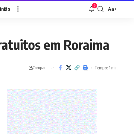
9
inião
Aa
Font
Resizer
gratuitos em Roraima
Tempo: 1 min.
Compartilhar