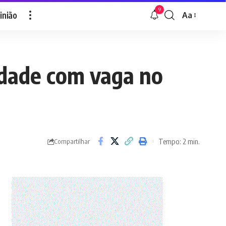
9
inião
Aa
Font
Resizer
idade com vaga no
Tempo: 2 min.
Compartilhar