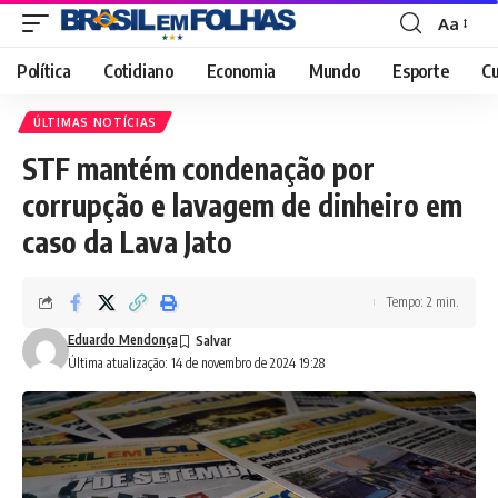
Aa
Font
Resizer
Política
Cotidiano
Economia
Mundo
Esporte
Cu
ÚLTIMAS NOTÍCIAS
STF mantém condenação por
corrupção e lavagem de dinheiro em
caso da Lava Jato
Tempo: 2 min.
Eduardo Mendonça
Última atualização: 14 de novembro de 2024 19:28