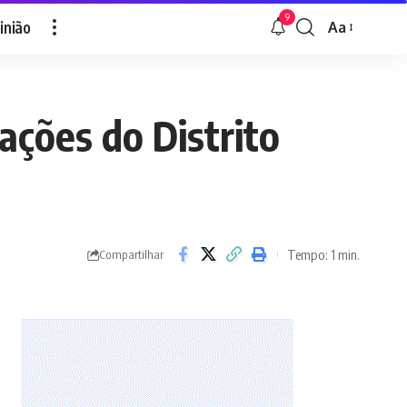
9
inião
Aa
Font
Resizer
zações do Distrito
Tempo: 1 min.
Compartilhar