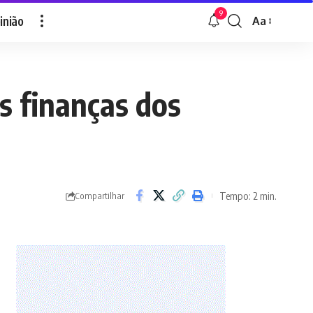
9
inião
Aa
Font
Resizer
as finanças dos
Tempo: 2 min.
Compartilhar