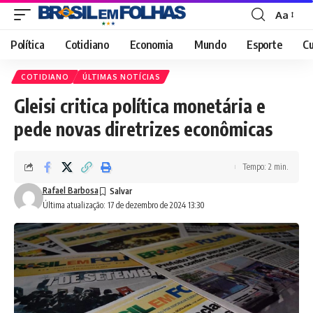
Aa
Font
Resizer
Política
Cotidiano
Economia
Mundo
Esporte
Cu
COTIDIANO
ÚLTIMAS NOTÍCIAS
Gleisi critica política monetária e
pede novas diretrizes econômicas
Tempo: 2 min.
Rafael Barbosa
Última atualização: 17 de dezembro de 2024 13:30