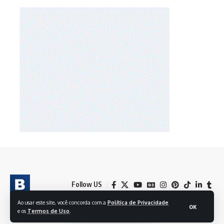
Follow US
Ao usar este site, você concorda com a
Política de Privacidade
OK
e os
Termos de Uso
.
© 2024 BRASIL EM FOLHAS S/A