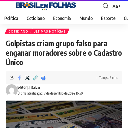
Aa
Font
Resizer
Política
Cotidiano
Economia
Mundo
Esporte
Cu
COTIDIANO
ÚLTIMAS NOTÍCIAS
Golpistas criam grupo falso para
enganar moradores sobre o Cadastro
Único
Tempo: 2 min.
Editor
Última atualização: 7 de dezembro de 2024 16:50