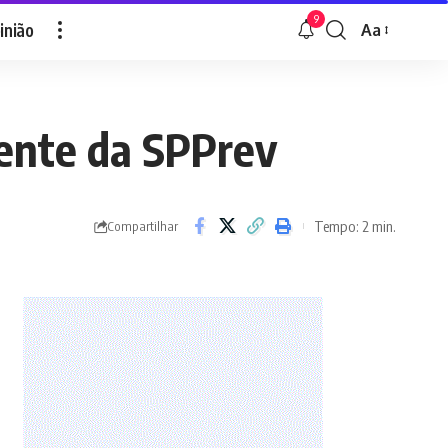
9
inião
Aa
Font
Resizer
ente da SPPrev
Tempo: 2 min.
Compartilhar