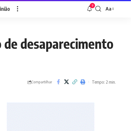
9
inião
Aa
Font
Resizer
o de desaparecimento
Tempo: 2 min.
Compartilhar