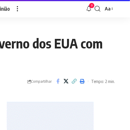
9
inião
Aa
Font
Resizer
governo dos EUA com
Tempo: 2 min.
Compartilhar