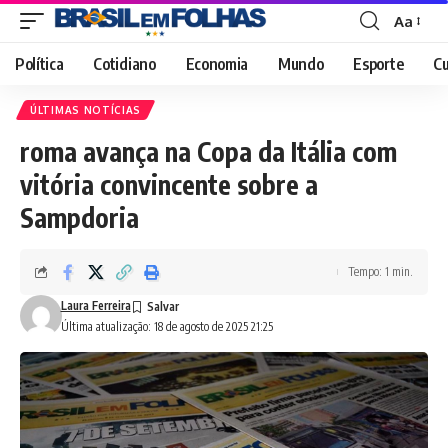
Aa
Font
Resizer
Política
Cotidiano
Economia
Mundo
Esporte
Cu
ÚLTIMAS NOTÍCIAS
roma avança na Copa da Itália com
vitória convincente sobre a
Sampdoria
Tempo: 1 min.
Laura Ferreira
Última atualização: 18 de agosto de 2025 21:25