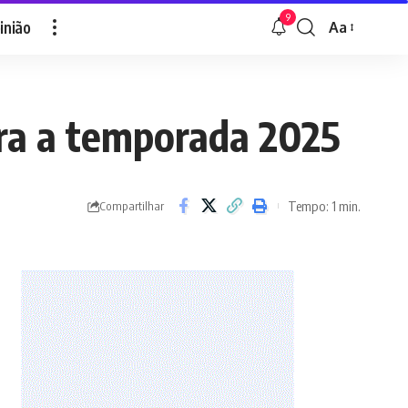
9
inião
Aa
Font
Resizer
ara a temporada 2025
Tempo: 1 min.
Compartilhar