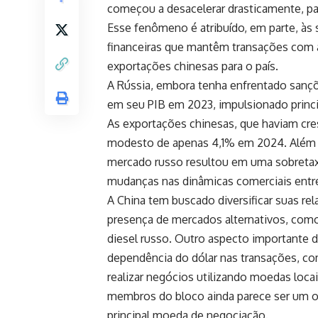
começou a desacelerar drasticamente, p
Esse fenômeno é atribuído, em parte, às 
financeiras que mantêm transações com 
exportações chinesas para o país.
A Rússia, embora tenha enfrentado sançõ
em seu PIB em 2023, impulsionado princ
As exportações chinesas, que haviam cr
modesto de apenas 4,1% em 2024. Além d
mercado russo resultou em uma sobretax
mudanças nas dinâmicas comerciais entre
A China tem buscado diversificar suas r
presença de mercados alternativos, como a
diesel russo. Outro aspecto importante da
dependência do dólar nas transações, c
realizar negócios utilizando moedas loc
membros do bloco ainda parece ser um ob
principal moeda de negociação.