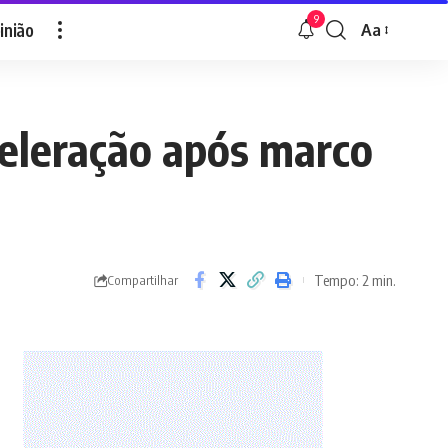
9
inião
Aa
Font
Resizer
celeração após marco
Tempo: 2 min.
Compartilhar