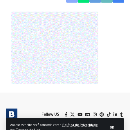
Follow US
Ao usar este site, você concorda com a
Política de Privacidade
OK
e os
Termos de Uso
.