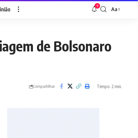
9
inião
Aa
Font
Resizer
 viagem de Bolsonaro
Tempo: 2 min.
Compartilhar