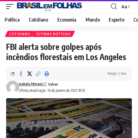
Aa
Font
Resizer
Política
Cotidiano
Economia
Mundo
Esporte
Cu
COTIDIANO
ÚLTIMAS NOTÍCIAS
FBI alerta sobre golpes após
incêndios florestais em Los Angeles
Tempo: 2 min.
Isabela Moraes
Última atualização: 16 de janeiro de 2025 18:55