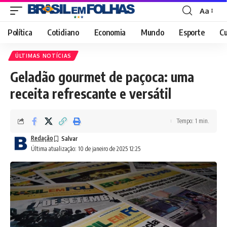
Aa
Font
Resizer
Política
Cotidiano
Economia
Mundo
Esporte
Cu
ÚLTIMAS NOTÍCIAS
Geladão gourmet de paçoca: uma
receita refrescante e versátil
Tempo: 1 min.
Redação
Última atualização: 10 de janeiro de 2025 12:25