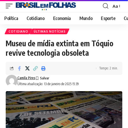
Aa
Font
Resizer
Política
Cotidiano
Economia
Mundo
Esporte
Cu
COTIDIANO
ÚLTIMAS NOTÍCIAS
Museu de mídia extinta em Tóquio
revive tecnologia obsoleta
Tempo: 2 min.
Camila Pires
Última atualização: 13 de janeiro de 2025 15:39