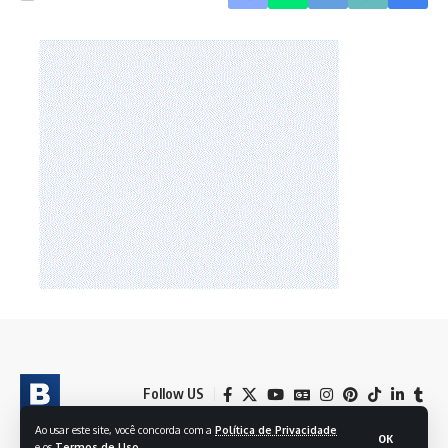
Follow US
Ao usar este site, você concorda com a
Política de Privacidade
OK
e os
Termos de Uso
.