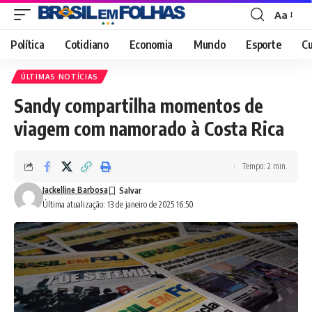
Aa
Font
Resizer
Política
Cotidiano
Economia
Mundo
Esporte
Cu
ÚLTIMAS NOTÍCIAS
Sandy compartilha momentos de
viagem com namorado à Costa Rica
Tempo: 2 min.
Jackelline Barbosa
Última atualização: 13 de janeiro de 2025 16:50