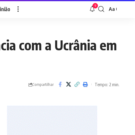
9
inião
Aa
Font
Resizer
cia com a Ucrânia em
Tempo: 2 min.
Compartilhar