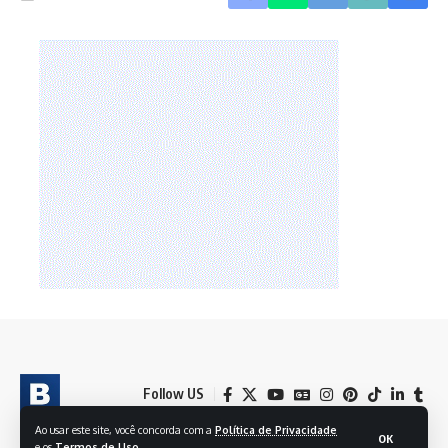
Follow US
Ao usar este site, você concorda com a
Política de Privacidade
OK
e os
Termos de Uso
.