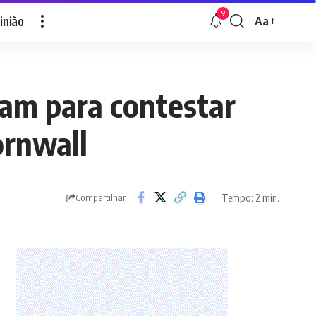
9
inião
Aa
Font
Resizer
ram para contestar
ornwall
Tempo: 2 min.
Compartilhar