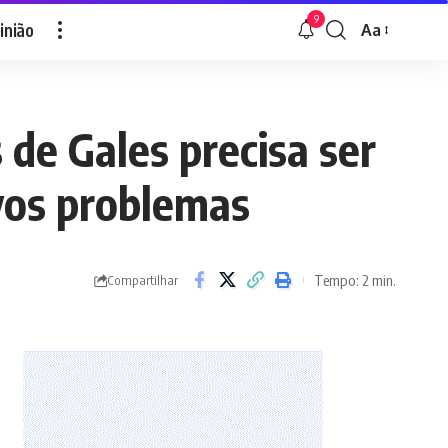
9
inião
Aa
Font
Resizer
 de Gales precisa ser
vos problemas
Tempo: 2 min.
Compartilhar