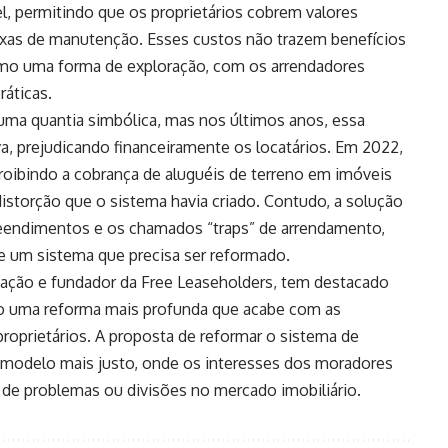
, permitindo que os proprietários cobrem valores
axas de manutenção. Esses custos não trazem benefícios
como uma forma de exploração, com os arrendadores
áticas.
 uma quantia simbólica, mas nos últimos anos, essa
va, prejudicando financeiramente os locatários. Em 2022,
roibindo a cobrança de aluguéis de terreno em imóveis
distorção que o sistema havia criado. Contudo, a solução
reendimentos e os chamados “traps” de arrendamento,
de um sistema que precisa ser reformado.
bitação e fundador da Free Leaseholders, tem destacado
o uma reforma mais profunda que acabe com as
proprietários. A proposta de reformar o sistema de
 modelo mais justo, onde os interesses dos moradores
 de problemas ou divisões no mercado imobiliário.