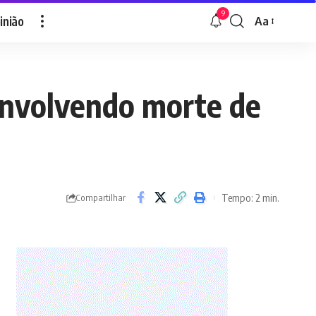
9
inião
Aa
Font
Resizer
envolvendo morte de
Tempo: 2 min.
Compartilhar