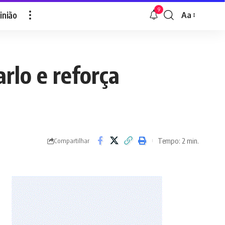
9
inião
Aa
Font
Resizer
rlo e reforça
Tempo: 2 min.
Compartilhar