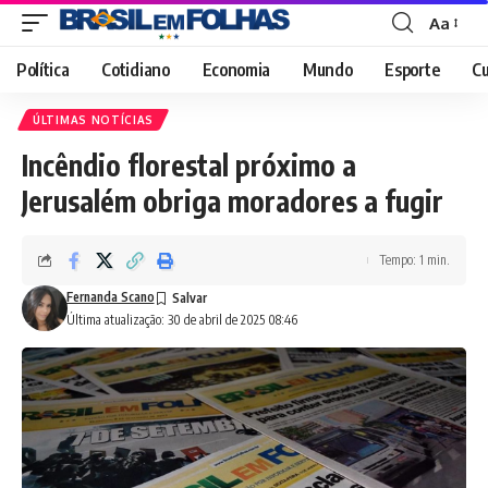
Aa
Font
Resizer
Política
Cotidiano
Economia
Mundo
Esporte
Cu
ÚLTIMAS NOTÍCIAS
Incêndio florestal próximo a
Jerusalém obriga moradores a fugir
Tempo: 1 min.
Fernanda Scano
Última atualização: 30 de abril de 2025 08:46