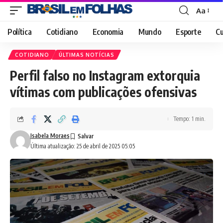
Aa
Font
Resizer
Política
Cotidiano
Economia
Mundo
Esporte
Cu
COTIDIANO
ÚLTIMAS NOTÍCIAS
Perfil falso no Instagram extorquia
vítimas com publicações ofensivas
Tempo: 1 min.
Isabela Moraes
Última atualização: 25 de abril de 2025 05:05