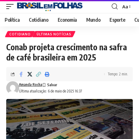
Aa
Font
Resizer
Política
Cotidiano
Economia
Mundo
Esporte
Cu
COTIDIANO
ÚLTIMAS NOTÍCIAS
Conab projeta crescimento na safra
de café brasileira em 2025
Tempo: 2 min.
Amanda Rocha
Última atualização: 6 de maio de 2025 16:37