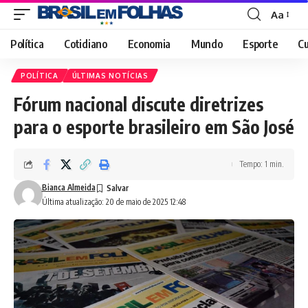
Aa
Font
Resizer
Política
Cotidiano
Economia
Mundo
Esporte
Cu
POLÍTICA
ÚLTIMAS NOTÍCIAS
Fórum nacional discute diretrizes
para o esporte brasileiro em São José
Tempo: 1 min.
Bianca Almeida
Última atualização: 20 de maio de 2025 12:48