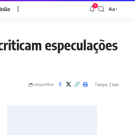
9
inião
Aa
Font
Resizer
criticam especulações
Tempo: 2 min.
Compartilhar