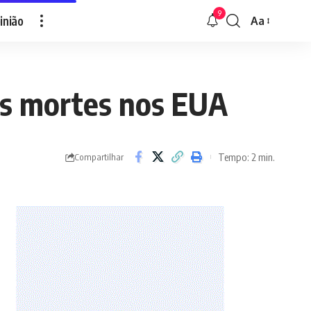
9
inião
Aa
Font
Resizer
ós mortes nos EUA
Tempo: 2 min.
Compartilhar