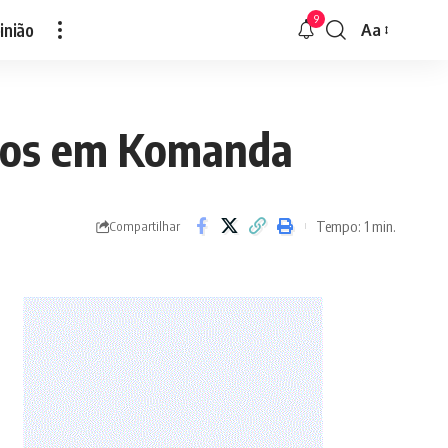
9
inião
Aa
Font
Resizer
idos em Komanda
Tempo: 1 min.
Compartilhar