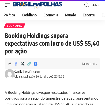
Aa
Font
Resizer
Política
Cotidiano
Economia
Mundo
Esporte
Cu
ECONOMIA
Booking Holdings supera
expectativas com lucro de US$ 55,40
por ação
Tempo: 1 min.
Camila Pires
Última atualização: 30 de julho de 2025 12:06
A Booking Holdings divulgou resultados financeiros
positivos para o segundo trimestre de 2025, apresentando
um lucro por ação ajustado de US$ 55,40, superando as