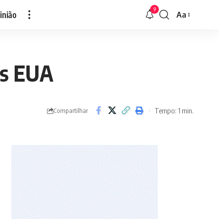
9
inião
Aa
Font
Resizer
os EUA
Tempo: 1 min.
Compartilhar