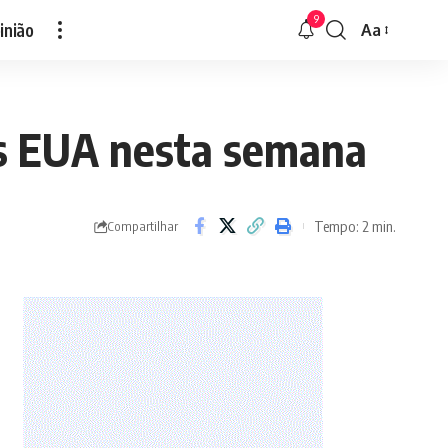
9
inião
Aa
Font
Resizer
os EUA nesta semana
Tempo: 2 min.
Compartilhar