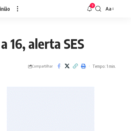
9
inião
Aa
Font
Resizer
 16, alerta SES
Tempo: 1 min.
Compartilhar