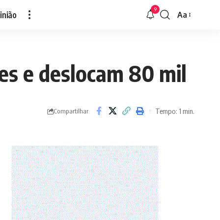
9
inião
Aa
Font
Resizer
s e deslocam 80 mil
Tempo: 1 min.
Compartilhar