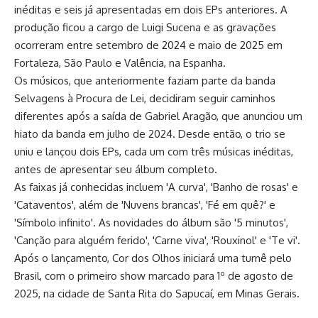
inéditas e seis já apresentadas em dois EPs anteriores. A
produção ficou a cargo de Luigi Sucena e as gravações
ocorreram entre setembro de 2024 e maio de 2025 em
Fortaleza, São Paulo e Valência, na Espanha.
Os músicos, que anteriormente faziam parte da banda
Selvagens à Procura de Lei, decidiram seguir caminhos
diferentes após a saída de Gabriel Aragão, que anunciou um
hiato da banda em julho de 2024. Desde então, o trio se
uniu e lançou dois EPs, cada um com três músicas inéditas,
antes de apresentar seu álbum completo.
As faixas já conhecidas incluem 'A curva', 'Banho de rosas' e
'Cataventos', além de 'Nuvens brancas', 'Fé em quê?' e
'Símbolo infinito'. As novidades do álbum são '5 minutos',
'Canção para alguém ferido', 'Carne viva', 'Rouxinol' e 'Te vi'.
Após o lançamento, Cor dos Olhos iniciará uma turnê pelo
Brasil, com o primeiro show marcado para 1º de agosto de
2025, na cidade de Santa Rita do Sapucaí, em Minas Gerais.