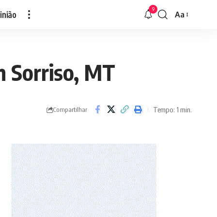
9
inião
Aa
Font
Resizer
m Sorriso, MT
Tempo: 1 min.
Compartilhar