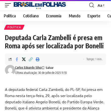
Aa
Font
Resizer
Política
Cotidiano
Economia
Mundo
Esporte
Cu
POLÍTICA
Deputada Carla Zambelli é presa em
Roma após ser localizada por Bonelli
Tempo: 1 min.
Carlos Eduardo Silva
Última atualização: 30 de julho de 2025 11:55
A deputada federal Carla Zambelli, do PL-SP, foi presa em
Roma nesta terça-feira, 29, após ser localizada pelo
deputado italiano Angelo Bonelli, do Partido Europa Verde.
Bonelli, que é ativista ambiental e presidente da Aliança