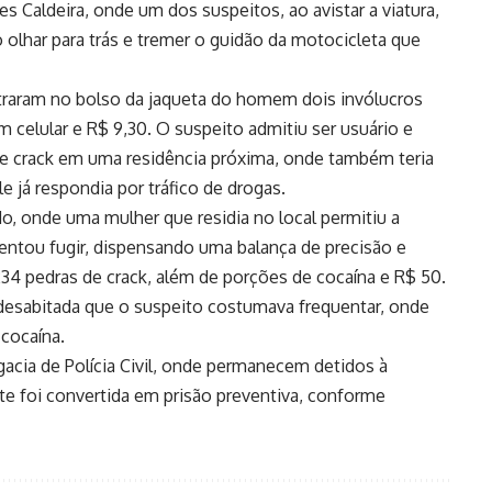
Caldeira, onde um dos suspeitos, ao avistar a viatura,
lhar para trás e tremer o guidão da motocicleta que
traram no bolso da jaqueta do homem dois invólucros
 celular e R$ 9,30. O suspeito admitiu ser usuário e
de crack em uma residência próxima, onde também teria
 já respondia por tráfico de drogas.
do, onde uma mulher que residia no local permitiu a
entou fugir, dispensando uma balança de precisão e
4 pedras de crack, além de porções de cocaína e R$ 50.
desabitada que o suspeito costumava frequentar, onde
cocaína.
cia de Polícia Civil, onde permanecem detidos à
nte foi convertida em prisão preventiva, conforme