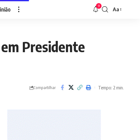
9
inião
Aa
Font
Resizer
s em Presidente
Tempo: 2 min.
Compartilhar