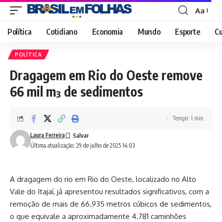
Aa
Font
Resizer
Política
Cotidiano
Economia
Mundo
Esporte
Cu
POLÍTICA
Dragagem em Rio do Oeste remove
66 mil m³ de sedimentos
Tempo: 1 min.
Laura Ferreira
Última atualização: 29 de julho de 2025 14:03
A dragagem do rio em Rio do Oeste, localizado no Alto
Vale do Itajaí, já apresentou resultados significativos, com a
remoção de mais de 66.935 metros cúbicos de sedimentos,
o que equivale a aproximadamente 4.781 caminhões