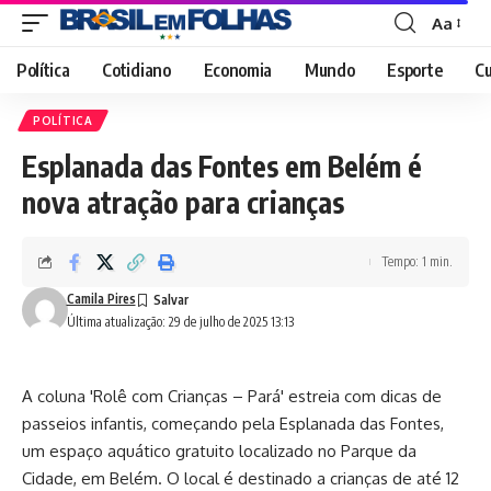
Aa
Font
Resizer
Política
Cotidiano
Economia
Mundo
Esporte
Cu
POLÍTICA
Esplanada das Fontes em Belém é
nova atração para crianças
Tempo: 1 min.
Camila Pires
Última atualização: 29 de julho de 2025 13:13
A coluna 'Rolê com Crianças – Pará' estreia com dicas de
passeios infantis, começando pela Esplanada das Fontes,
um espaço aquático gratuito localizado no Parque da
Cidade, em Belém. O local é destinado a crianças de até 12