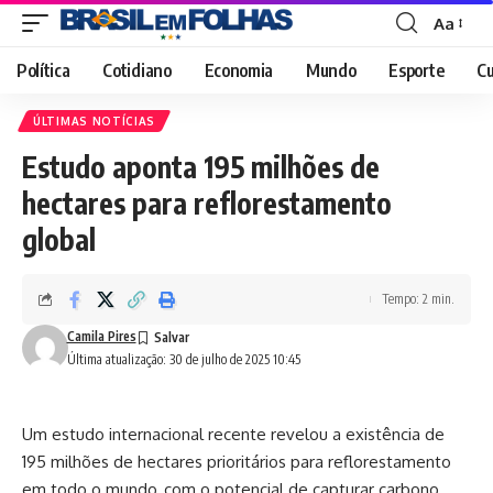
Aa
Font
Resizer
Política
Cotidiano
Economia
Mundo
Esporte
Cu
ÚLTIMAS NOTÍCIAS
Estudo aponta 195 milhões de
hectares para reflorestamento
global
Tempo: 2 min.
Camila Pires
Última atualização: 30 de julho de 2025 10:45
Um estudo internacional recente revelou a existência de
195 milhões de hectares prioritários para reflorestamento
em todo o mundo, com o potencial de capturar carbono,