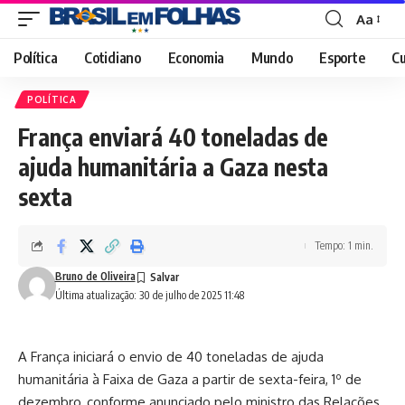
Aa
Font
Resizer
Política
Cotidiano
Economia
Mundo
Esporte
Cu
POLÍTICA
França enviará 40 toneladas de
ajuda humanitária a Gaza nesta
sexta
Tempo: 1 min.
Bruno de Oliveira
Última atualização: 30 de julho de 2025 11:48
A França iniciará o envio de 40 toneladas de ajuda
humanitária à Faixa de Gaza a partir de sexta-feira, 1º de
dezembro, conforme anunciado pelo ministro das Relações